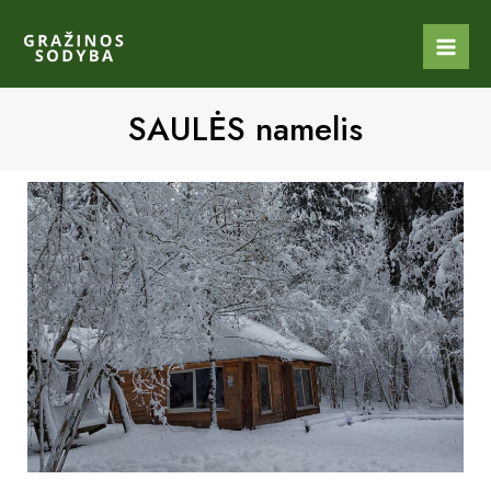
SAULĖS namelis