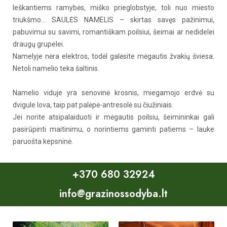
Ieškantiems ramybės, miško prieglobstyje, toli nuo miesto
triukšmo… SAULĖS NAMELIS – skirtas savęs pažinimui,
pabuvimui su savimi, romantiškam poilsiui, šeimai ar nedidelei
draugų grupelei.
Namelyje nėra elektros, todėl galėsite mėgautis žvakių šviesa.
Netoli namelio teka šaltinis.
Namelio viduje yra senovinė krosnis, miegamojo erdvė su
dvigule lova, taip pat palėpė-antresolė su čiužiniais.
Jei norite atsipalaiduoti ir mėgautis poilsiu, šeimininkai gali
pasirūpinti maitinimu, o norintiems gaminti patiems – lauke
paruošta kepsninė.
+370 680 32924
info@grazinossodyba.lt